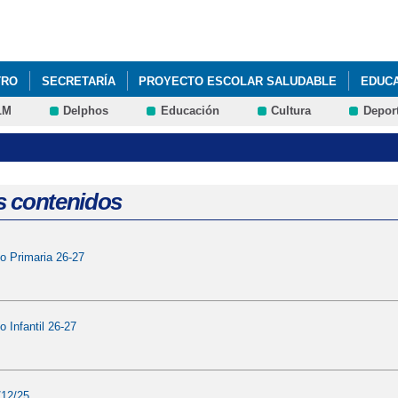
Pasar al
contenido
principal
TRO
SECRETARÍA
PROYECTO ESCOLAR SALUDABLE
EDUC
LM
Delphos
Educación
Cultura
Depor
 EL DÍA MUNDIAL DEL AUTISMO.
s contenidos
to Primaria 26-27
o Infantil 26-27
/12/25