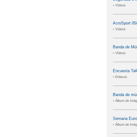
-
Vídeos
AcroSport 05
-
Vídeos
Banda de Mús
-
Vídeos
Encuesta Tal
-
Enlaces
Banda de mús
-
Álbum de Imá
Semana Europ
-
Álbum de Imá